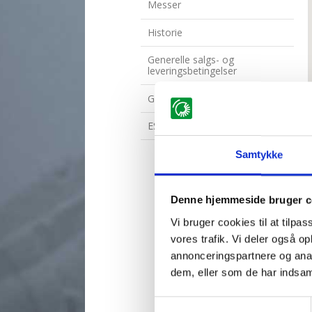
Messer
Historie
Generelle salgs- og
leveringsbetingelser
GDPR
ESG rapport
Samtykke
Denne hjemmeside bruger c
Vi bruger cookies til at tilpas
vores trafik. Vi deler også 
annonceringspartnere og anal
dem, eller som de har indsaml
Samtykkevalg