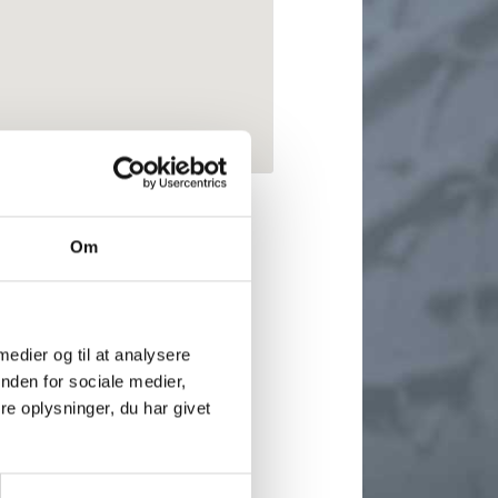
Om
GMR
11
gmr.dk
 medier og til at analysere
s@gmr.dk
nden for sociale medier,
e@gmr.dk
e oplysninger, du har givet