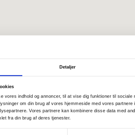
ERROR : Saturnvej 17, 8700 Horsens, Danmark
Detaljer
Besøg GMR
Kontakt 
GMR maskiner A/S
Tel.: +45 7564 36
ookies
Saturnvej 17
Salg:
stensballe@
se vores indhold og annoncer, til at vise dig funktioner til sociale
DK - 8700 Horsens
Reservedele:
part
oplysninger om din brug af vores hjemmeside med vores partnere i
Fakturaer:
invoic
ysepartnere. Vores partnere kan kombinere disse data med andr
Medarbejderoversigt
et fra din brug af deres tjenester.