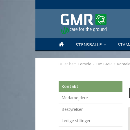
STENSBALLE
STAM
Du er her:
Forside
/
Om GMR
/
Kontak
Kontakt
Medarbejdere
Bestyrelsen
Ledige stillinger