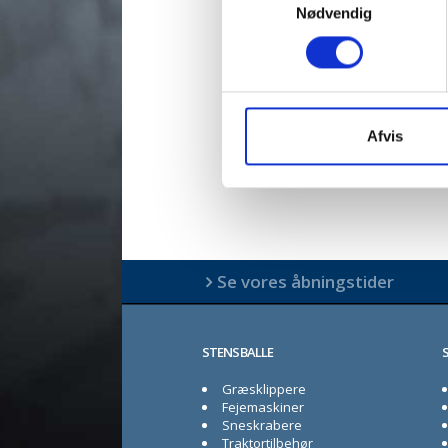
Nødvendig
Afvis
Se vores åbningstider
STENSBALLE
Græsklippere
Fejemaskiner
Sneskrabere
Traktortilbehør