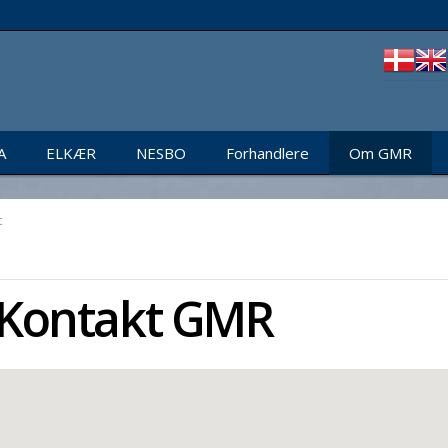
A
ELKÆR
NESBO
Forhandlere
Om GMR
t
Kontakt GMR