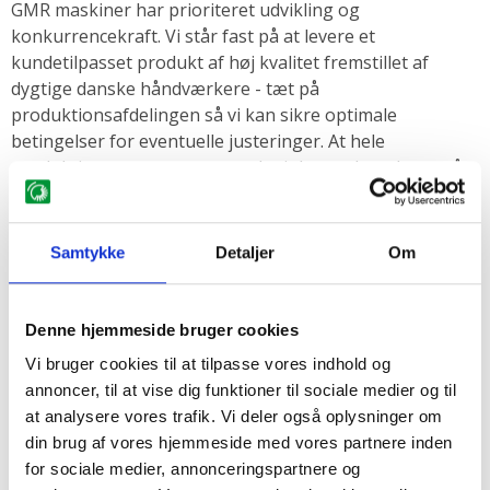
GMR maskiner har prioriteret udvikling og
konkurrencekraft. Vi står fast på at levere et
kundetilpasset produkt af høj kvalitet fremstillet af
dygtige danske håndværkere - tæt på
produktionsafdelingen så vi kan sikre optimale
betingelser for eventuelle justeringer. At hele
produktionsprocessen er samlet inhouse betyder også
kortere leveringstid samt bedre mulighed for at tilpasse
produkterne til kundens specifikke krav.
Samtykke
Detaljer
Om
Billedgalleri
Denne hjemmeside bruger cookies
Vi bruger cookies til at tilpasse vores indhold og
(Klik for stort billede)
annoncer, til at vise dig funktioner til sociale medier og til
at analysere vores trafik. Vi deler også oplysninger om
din brug af vores hjemmeside med vores partnere inden
for sociale medier, annonceringspartnere og