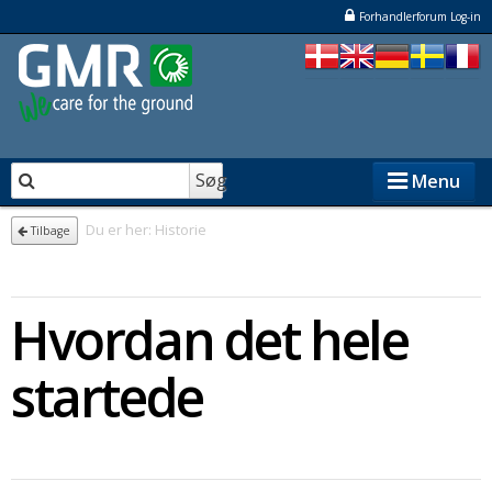
Forhandlerforum Log-in
Søg
Menu
Du er her:
Historie
Tilbage
STENSBALLE
Hvordan det hele
STAMA
ELKÆR
startede
NESBO
Forhandlere