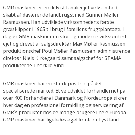
Om GMR
GMR maskiner er en delvist familieejet virksomhed,
skabt af daværende landbrugssmed Gunner Møller
Reservedele
Rasmussen. Han udviklede virksomhedens første
græsklipper i 1965 til brug i familiens frugtplantage. I
dag er GMR maskiner en stor og moderne virksomhed -
ejet og drevet af salgsdirektør Max Møller Rasmussen,
produktionschef Poul Møller Rasmussen, administrende
direktør Niels Kirkegaard samt salgschef for STAMA
produkterne Thorkild Vind.
GMR maskiner har en stærk position på det
specialiserede marked. Et veludviklet forhandlernet på
over 400 forhandlere i Danmark og Nordeuropa sikrer
hver dag en professionel formidling og servicering af
GMR´s produkter hos de mange brugere i hele Europa.
GMR maskiner har ligeledes eget kontor i Tyskland.