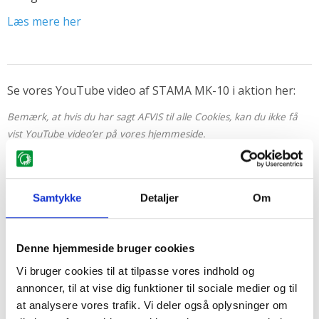
Læs mere her
Se vores YouTube video af STAMA MK-10 i aktion her:
Bemærk, at hvis du har sagt AFVIS til alle Cookies, kan du ikke få
vist YouTube video’er på vores hjemmeside.
Du kan til enhver tid ændre dine Cookie indstillinger ved at trykke
på ikonet i nederste venstre hjørne eller se vores videoer direkte
på vores YouTube site
her
Samtykke
Detaljer
Om
Løvsugere har været lig med en af de største, enkeltstående
støjkilder i vores branche, men her kan vi præsentere en
Denne hjemmeside bruger cookies
100% elektrisk maskine, hvor vi er nede på et støjniveau, så
Vi bruger cookies til at tilpasse vores indhold og
du ikke behøver høreværn.
annoncer, til at vise dig funktioner til sociale medier og til
Det er en stor forandring for dem, som rent faktisk skal
at analysere vores trafik. Vi deler også oplysninger om
betjene maskinen, men ikke mindst også for brugerne på