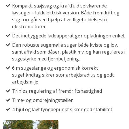
Kompakt, støjsvag og kraftfuld selvkørende
Om GMR
løvsuger i fuldelektrisk version. Både fremdrift og
Reservedele
sug foregår ved hjælp af vedligeholdelsesfri
elektromotorer.
Det indbyggede ladeapperat gør opladningen enkel.
Den robuste sugemølle suger både kviste og løv,
samt affald som dåser, plastik mv. og kan reguleres i
sugestyrke med fjernbetjening.
6 m sugeslange og ergonomisk korrekt
sugehåndtag sikrer stor arbejdsradius og godt
arbejdsmiljø.
Trinløs regulering af fremdriftshastighed
Time- og omdrejningstæller
4 hjul og lavt tyngdepunkt sikrer god stabilitet