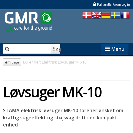
Forhandlerforum Log-in
Søg
Menu
Du er her:
Elektrisk Løvsuger MK-10
Tilbage
STENSBALLE
Løvsuger MK-10
STAMA
ELKÆR
STAMA elektrisk løvsuger MK-10 forener ønsket om
NESBO
kraftig sugeeffekt og støjsvag drift i én kompakt
enhed
Forhandlere