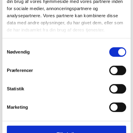
din brug af vores hjemmeside med vores partnere inden
eksempelvis en kirkegård, hvor du gerne vil have så lidt støj
for sociale medier, annonceringspartnere og
som overhovedet muligt.
analysepartnere. Vores partnere kan kombinere disse
data med andre oplysninger, du har givet dem, eller som
Der bliver snakket meget om elmaskinerne, og debatteret
de har indsamlet fra din brug af deres tjenester.
om de kan erstatte det eksisterende materiel, men her har vi
en maskine som direkte 1-til-1 erstatter en eksisterende,
Samtykkevalg
benzindreven maskine. Ikke noget med forbehold for køretid
Nødvendig
eller omdrejninger.
Præferencer
Billedgalleri MK-10
Statistik
(Klik for stort billede)
Marketing