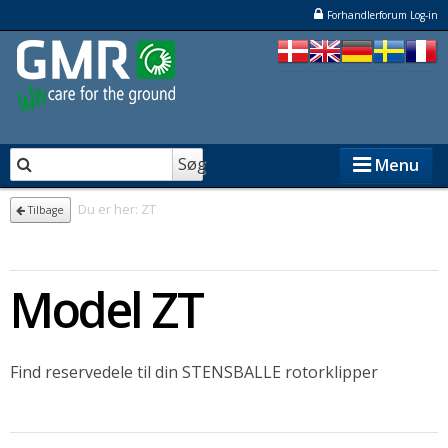
Forhandlerforum Log-in
Søg
Menu
Du er her:
ZT
Tilbage
STENSBALLE
Model ZT
STAMA
ELKÆR
Find reservedele til din STENSBALLE rotorklipper
NESBO
Forhandlere