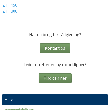
ZT 1150
Om GMR
ZT 1300
Reservedele
Har du brug for rådgivning?
Kontakt os
Leder du efter en ny rotorklipper?
Find den her
MENU
Reservedelslister