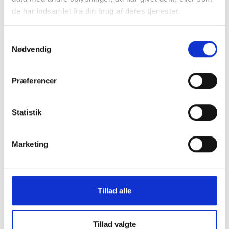
RK
de har indsamlet fra din brug af deres tjenester.
SSR Varioflex
Samtykkevalg
Slagleklippere
Nødvendig
Cylinderklippere
Græscontainere
Præferencer
Knive og adaptere
Statistik
Fejemaskiner
Sneskrabere
Marketing
Traktortilbehør
Ukrudtsfejemaskiner
Tillad alle
Miljøriver
Kantskærer
Tillad valgte