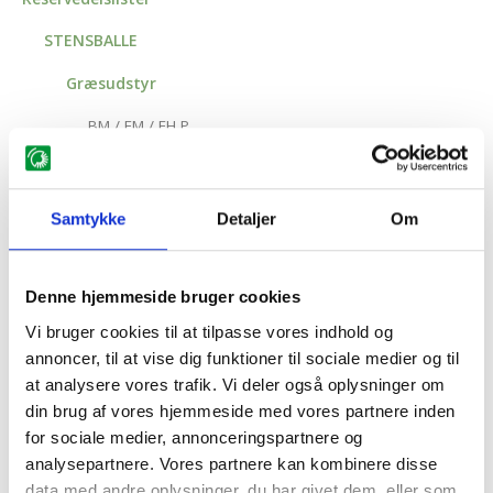
STENSBALLE
Græsudstyr
BM / FM / FH P
2W / TM2W / TH2W
TM / TH / TE
Samtykke
Detaljer
Om
FR / FRS
R3H
Denne hjemmeside bruger cookies
Vi bruger cookies til at tilpasse vores indhold og
HC / HCH
annoncer, til at vise dig funktioner til sociale medier og til
TH / THM Triplex
at analysere vores trafik. Vi deler også oplysninger om
din brug af vores hjemmeside med vores partnere inden
FMH / FH P Triplex
for sociale medier, annonceringspartnere og
ZT
analysepartnere. Vores partnere kan kombinere disse
data med andre oplysninger, du har givet dem, eller som