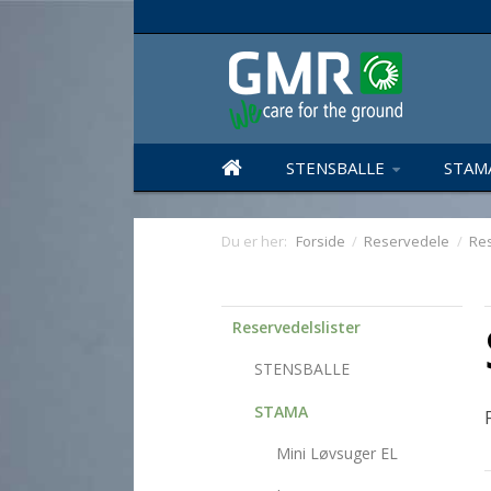
STENSBALLE
STAM
Du er her:
Forside
/
Reservedele
/
Res
Reservedelslister
STENSBALLE
STAMA
Mini Løvsuger EL