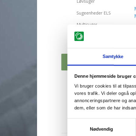
Løvsuger
Sugeenheder ELS
Multisuger
Micro EL
Parker EL
Samtykke
Mini Basic EL / Mini RS
EL
Multi EL
Denne hjemmeside bruger c
Vi bruger cookies til at tilpas
Evo EL
vores trafik. Vi deler også 
Maxi EL 4WD
annonceringspartnere og anal
dem, eller som de har indsaml
Becx
Samtykkevalg
Yvmo
Nødvendig