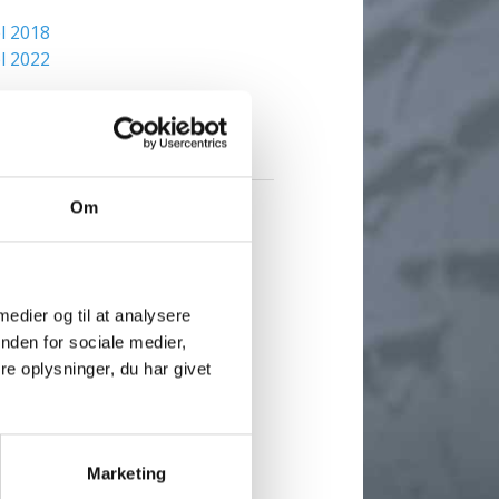
l 2018
l 2022
odel 2021
Om
 medier og til at analysere
nden for sociale medier,
e oplysninger, du har givet
Marketing