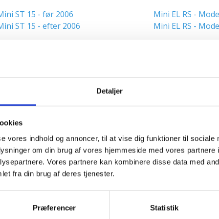
Mini ST 15 - før 2006
Mini EL RS - Mode
Mini ST 15 - efter 2006
Mini EL RS - Mode
Mini EL - Model 2008
Mini EL Basic - M
Mini EL - Model 2015
Detaljer
Ekstraudstyr til Mini EL:
ookies
Drejelad
Sættekasse
se vores indhold og annoncer, til at vise dig funktioner til sociale
Løvsider
oplysninger om din brug af vores hjemmeside med vores partnere i
Blomsterstativ
ysepartnere. Vores partnere kan kombinere disse data med andr
Batterivedligehold
et fra din brug af deres tjenester.
Præferencer
Statistik