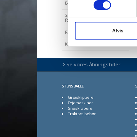
Bestillingsformular
Salgs- og leveringsbetingelser
for reservedele
Afvis
Returvarer
Kontakt vedr. reservedele
Se vores åbningstider
STENSBALLE
Græsklippere
Fejemaskiner
Sneskrabere
Traktortilbehør