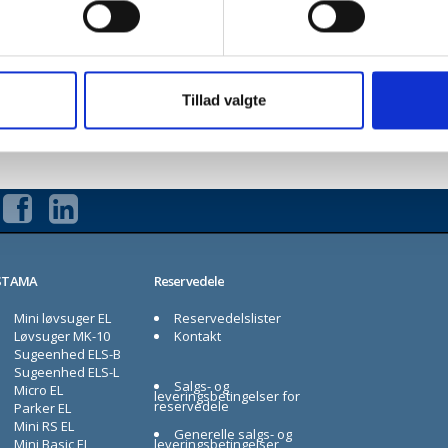
Har du brug for rådgivning?
Se hvordan du kontakter os
Tillad valgte
STAMA
Reservedele
Mini løvsuger EL
Reservedelslister
Løvsuger MK-10
Kontakt
Sugeenhed ELS-B
Sugeenhed ELS-L
Salgs- og
Micro EL
leveringsbetingelser for
reservedele
Parker EL
Mini RS EL
Generelle salgs- og
Mini Basic EL
leveringsbetingelser