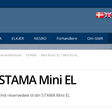
A
ELKÆR
NESBO
Forhandlere
Om GMR
ervedelslister
/
STAMA
/
Mini Basic EL / Mini RS EL
STAMA Mini EL
Find reservedele til din STAMA Mini EL